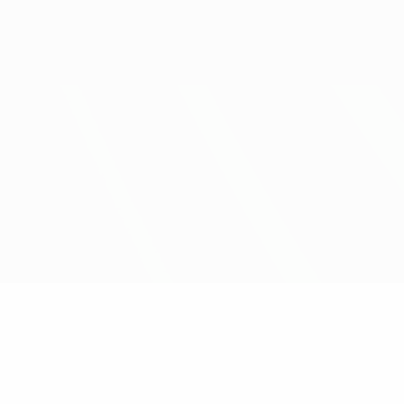
Скачать