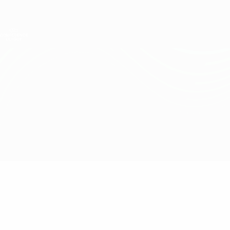
Skip
to
main
Лига конференций. Официальное
Скачать
content
Результаты live и статистика
Лига конференций УЕФА
Страсбур vs Райо Вальекано
Обзор
Онлайн
О матче