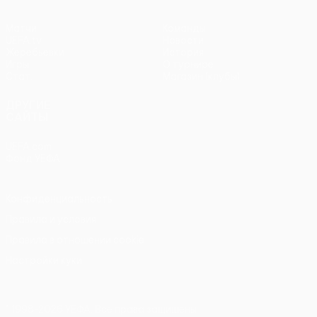
Матчи
Команды
UEFA.tv
Новости
Жеребьевки
История
Игры
О турнире
Стат.
Магазин (клубы)
ДРУГИЕ
САЙТЫ
UEFA.com
Фонд УЕФА
Конфиденциальность
Правила и условия
Правила в отношении cookie
Настройки куки
© 1998-2026 УЕФА. Все права защищены