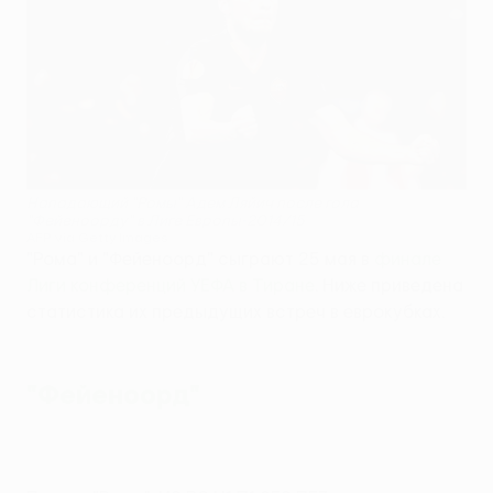
Нападающий "Ромы" Адем Ляйич после гола
"Фейеноорду" в Лиге Европы-2014/15
AFP via Getty Images
"Рома" и "Фейеноорд" сыграют 25 мая в
финале
Лиги конференций УЕФА в Тиране
. Ниже приведена
статистика их предыдущих встреч в еврокубках.
"Фейеноорд"