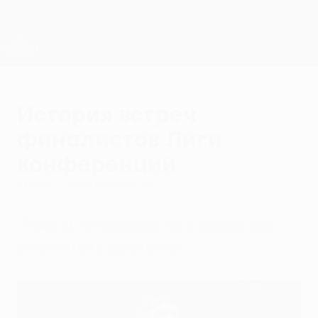
Skip
to
main
Лига конференций. Официальное
Скачать
content
Результаты live и статистика
Лига конференций УЕФА
История встреч
финалистов Лиги
конференций
среда, 2 февраля 2022 г.
"Рома" и "Фейеноорд" не в первый раз
встретятся в еврокубках.