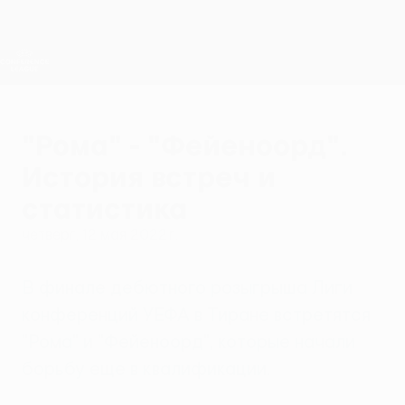
Skip
to
main
Лига конференций. Официальное
Скачать
content
Результаты live и статистика
Лига конференций УЕФА
"Рома" - "Фейеноорд".
История встреч и
статистика
четверг, 12 мая 2022 г.
В финале дебютного розыгрыша Лиги
конференций УЕФА в Тиране встретятся
"Рома" и "Фейеноорд", которые начали
борьбу еще в квалификации.