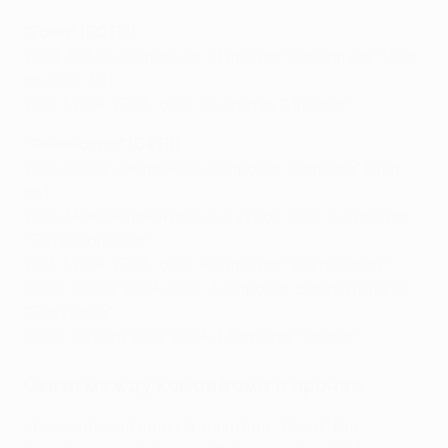
"Рома" (В0 П2)
1984, Кубок чемпионов, 1:1 против "Ливерпуля" (доп.
вр., пен. 3:4)
1991, Кубок УЕФА, общ. 1:2 против "Интера"
"Фейеноорд" (В4 П1)
1970, Кубок чемпионов, 2:1 против "Селтика" (доп.
вр.)
1970, Межконтинентальный кубок, общ. 3:2 против
"Эстудиантеса"
1974, Кубок УЕФА, общ. 4:2 против "Тоттенхэма"
2002, Кубок УЕФА, общ. 3:2 против дортмундской
"Боруссии"
2002, Суперкубок УЕФА, 1:3 против "Реала"
Связи между командами и прочее
• Голландский правый защитник "Ромы" Рик