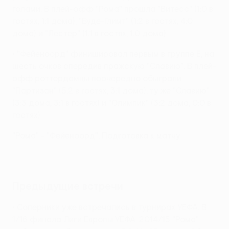
голами. В плей-офф "Рома" прошла "Витесс" (1:0 в
гостях, 1:1 дома), "Буде-Глимт" (1:2 в гостях, 4:0
дома) и "Лестер" (1:1 в гостях, 1:0 дома).
• "Фейеноорд" финишировал первым в группе Е, на
шесть очков опередив пражскую "Славию". В плей-
офф роттердамцы поочередно обыграли
"Партизан" (5:2 в гостях, 3:1 дома), ту же "Славию"
(3:3 дома, 3:1 в гостях) и "Олимпик" (3:2 дома, 0:0 в
гостях).
"Рома" - "Фейеноорд". Подготовка к матчу
Предыдущие встречи
• Соперники уже встречались в турнирах УЕФА. В
1/16 финала Лиги Европы УЕФА-2014/15 "Рома"