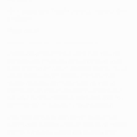
• Это первая игра "Ромы" в клубных турнирах УЕФА
в Албании.
"Фейеноорд"
Олимпик - Фейеноорд 0:0. Лучшие моменты
• "Фейеноорд" занял пятое место в чемпионате
Нидерландов в прошлом сезоне. Команда на 29
очков отстала от "Аякса", взявшего золото. Тем не
менее, "Фейеноорду" удалось в пятый раз за
последние шесть лет пробиться в групповую
стадию еврокубков, преодолев три отборочных
раунда в Лиге конференций благодаря победам
над "Дритой", "Люцерном" и "Эльфсборгом".
• До этого сезона клуб из Роттердама четыре
раза подряд вылетал из еврокубков на групповой
стадии. В прошлом сезоне под началом Дика