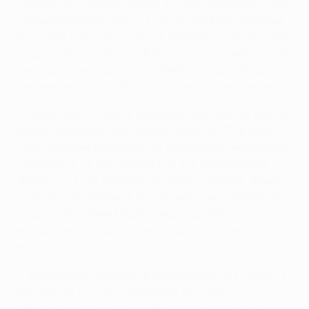
победила с общим счетом 3:2. На "Олимпико" была
зафиксирована ничья - 1:1. В Роттердаме римляне
выиграли с результатом 2:1, причем в этой встрече
судья показал сразу три красные карточки. С поля
были удалены один игрок "Фейеноорда" Фреда
Рюттена и два футболиста "Ромы" Руди Гарсии.
• Статистика "Ромы" в еврокубковых матчах против
представителей Нидерландов: В4 Н4 П2. В плей-
офф римляне голландских соперников неизменно
побеждали - в последний раз так было против
"Витесса" в 1/8 финала текущего турнира. "Рома"
не знает поражений в последних семи поединках с
представителями Нидерландов, добившись
четырех ничьих дома и выиграв все три матча на
выезде.
• "Фейеноорд" сыграл против команд из Италии 14
матчей (В5 Н4 П5). Поражение от "Ромы"
семилетней давности является для роттердамцев