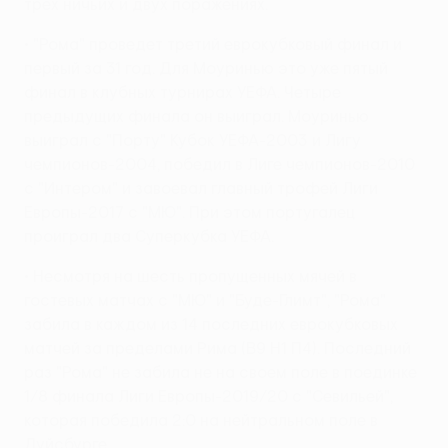
трех ничьих и двух поражениях.
• "Рома" проведет третий еврокубковый финал и
первый за 31 год. Для Моуринью это уже пятый
финал в клубных турнирах УЕФА. Четыре
предыдущих финала он выиграл. Моуринью
выиграл с "Порту" Кубок УЕФА-2003 и Лигу
чемпионов-2004, победил в Лиге чемпионов-2010
с "Интером" и завоевал главный трофей Лиги
Европы-2017 с "МЮ". При этом португалец
проиграл два Суперкубка УЕФА.
• Несмотря на шесть пропущенных мячей в
гостевых матчах с "МЮ" и "Буде-Глимт", "Рома"
забила в каждом из 14 последних еврокубковых
матчей за пределами Рима (В9 Н1 П4). Последний
раз "Рома" не забила не на своем поле в поединке
1/8 финала Лиги Европы-2019/20 с "Севильей",
которая победила 2:0 на нейтральном поле в
Дуйсбурге.