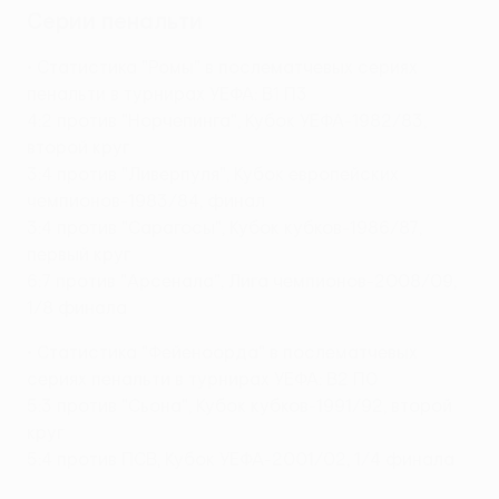
Серии пенальти
• Статистика "Ромы" в послематчевых сериях
пенальти в турнирах УЕФА: В1 П3
4:2 против "Норчепинга", Кубок УЕФА-1982/83,
второй круг
3:4 против "Ливерпуля", Кубок европейских
чемпионов-1983/84, финал
3:4 против "Сарагосы", Кубок кубков-1986/87,
первый круг
6:7 против "Арсенала", Лига чемпионов-2008/09,
1/8 финала
• Статистика "Фейеноорда" в послематчевых
сериях пенальти в турнирах УЕФА: В2 П0
5:3 против "Сьона", Кубок кубков-1991/92, второй
круг
5:4 против ПСВ, Кубок УЕФА-2001/02, 1/4 финала