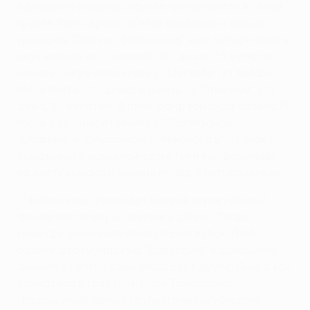
Адвокаата команда заняла третье место в своей
группе Лиги Европы. В этой кампании с новым
тренером Слотом "Фейеноорд" взял четыре очка в
двух матчах со "Славией" (2:1 дома, 2:2 в гостях),
четыре очка в поединках с "Маккаби" из Хайфы
(0:0 в гостях, 2:1 дома) и шесть - с "Унионом" (3:1
дома, 2:1 в гостях). В плей-офф команда забила 17
голов в противостояниях с "Партизаном",
"Славией" и "Олимпиком". "Фейеноорд" не знает
поражений в основной сетке Лиги конференций -
на счету команды восемь побед и четыре ничьих.
• "Фейеноорд" проводит первый еврокубковый
финал после паузы длиной в 20 лет. Тогда
команда завоевала свой второй Кубок УЕФА,
одолев дортмундскую "Боруссию" в домашнем
финале в Роттердаме благодаря дублю Пьера ван
Хоэйдонка и голу Йон-Даля Томассона.
Предыдущий финал крупного еврокубкового