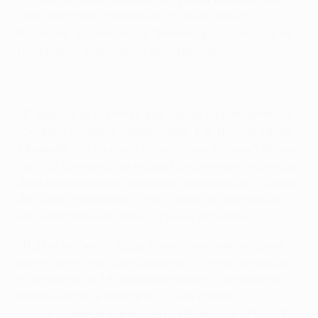
раза потерпев поражение от "Буде-Глимт" в
Норвегии. Что касается "Фейеноорда", со старта
группового этапа он не проигрывал.
• В финале встретятся две самые результативные
команды турнира. "Фейеноорд" в 12 матчах забил
28 мячей, что на один больше, чем у "Ромы". Кроме
того, за финалистов играют два лучших снайпера
Лиги конференций. Форвард "Фейеноорда" Сириль
Дессерс отличился 10 раз, забив на гол больше,
чем нападающий "Ромы" Тэмми Абрахам.
• В двух матчах с "Буде-Глимт" римляне набрали
всего одно очко, сенсационно уступив на выезде
с результатом 1:6. Несмотря на это, они заняли
первое место в квартете С, став самой
результативной командой группового этапа с 18