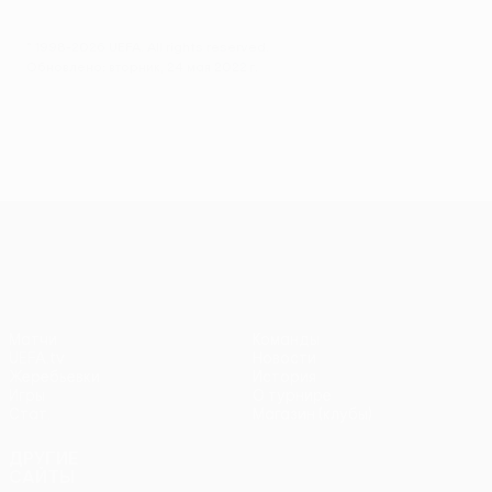
© 1998-2026 UEFA. All rights reserved.
Обновлено: вторник, 24 мая 2022 г.
Лига конференций УЕФА
Матчи
Команды
UEFA.tv
Новости
Жеребьевки
История
Игры
О турнире
Стат.
Магазин (клубы)
ДРУГИЕ
САЙТЫ