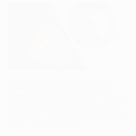
UEFA via Getty Images
В финале дебютного розыгрыша Лиги
конференций УЕФА в Тиране встретятся "Рома" и
"Фейеноорд", которые начали борьбу еще в
квалификации под руководством новых тренеров.
Команды Жозе Моуринью и Арне Слота заняли
первые места в своих группах, после чего прошли
по трех соперников в плей-офф.
• "Рома" по ходу турнира уступила дважды, оба