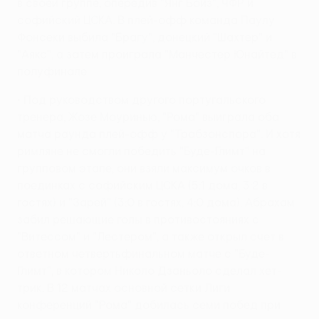
в своей группе, опередив "Янг Бойз", ЧФР и
софийский ЦСКА. В плей-офф команда Паулу
Фонсеки выбила "Брагу", донецкий "Шахтер" и
"Аякс", а затем проиграла "Манчестер Юнайтед" в
полуфинале.
• Под руководством другого португальского
тренера, Жозе Моуринью, "Рома" выиграла оба
матча раунда плей-офф у "Трабзонспора". И хотя
римляне не смогли победить "Буде-Глимт" на
групповом этапе, они взяли максимум очков в
поединках с софийским ЦСКА (5:1 дома, 3:2 в
гостях) и "Зарей" (3:0 в гостях, 4:0 дома). Абрахам
забил решающие голы в противостояниях с
"Витессом" и "Лестером", а также открыл счет в
ответном четвертьфинальном матче с "Буде-
Глимт", в котором Николо Дзаньоло сделал хет-
трик. В 12 матчах основной сетки Лиги
конференций "Рома" добилась семи побед при