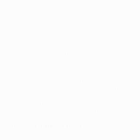
турнира на нейтральном поле "Фейеноорд"
проводил в 1970 году, когда победил "Селтик" со
счетом 2:1. В 2002-м роттердамцы проиграли 1:3
"Реалу" в матче за Суперкубок УЕФА в Монако.
• Статистика "Фейеноорда" в гостевых матчах Лиги
конференций: В5 Н3 П1. Единственное поражение
команда потерпела в ответном матче раунда
плей-офф с "Эльфсборгом" (1:3) после победы 5:0
в Роттердаме.
• "Фейеноорд" лишь раз играл в Албании в
турнирах УЕФА. В первом матче первого круга
Кубка кубков-1991/92 роттердамы сыграли по
нулям с "Партизани". "Фейеноорд" победил с
минимальным счетом в ответной встрече.
Прошлые финалы УЕФА
Рома - Лестер 1:0. Лучшие моменты