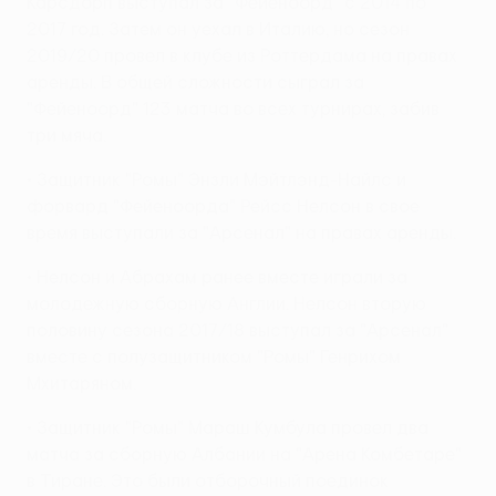
Карсдорп выступал за "Фейеноорд" с 2014 по
2017 год. Затем он уехал в Италию, но сезон
2019/20 провел в клубе из Роттердама на правах
аренды. В общей сложности сыграл за
"Фейеноорд" 123 матча во всех турнирах, забив
три мяча.
• Защитник "Ромы" Энзли Мэйтлэнд-Найлс и
форвард "Фейеноорда" Рейсс Нелсон в свое
время выступали за "Арсенал" на правах аренды.
• Нелсон и Абрахам ранее вместе играли за
молодежную сборную Англии. Нелсон вторую
половину сезона 2017/18 выступал за "Арсенал"
вместе с полузащитником "Ромы" Генрихом
Мхитаряном.
• Защитник "Ромы" Мараш Кумбула провел два
матча за сборную Албании на "Арена Комбетаре"
в Тиране. Это были отборочный поединок