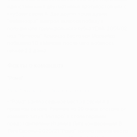
единственным в двухматчевых противостояниях с
клубами серии А. Две других таких дуэли
"Фейеноорд" выиграл, включая победу в
полуфинале триумфального Кубка УЕФА-2001/02
над "Интером". Команда Берта ван Марвейка
победила 1:0 в Милане, после чего добилась
ничьей 2:2 дома.
Факты о командах
"Рома"
Путь "Ромы" в финал Лиги конференций
• "Рома" заняла седьмое место в серии А в
прошлом сезоне. Римляне на 29 очков отстали от
взявшего титул "Интера" и стали первыми
представителями Италии в Лиге конференций. В
Лиге Европы-2020/21 "Рома" заняла первое место