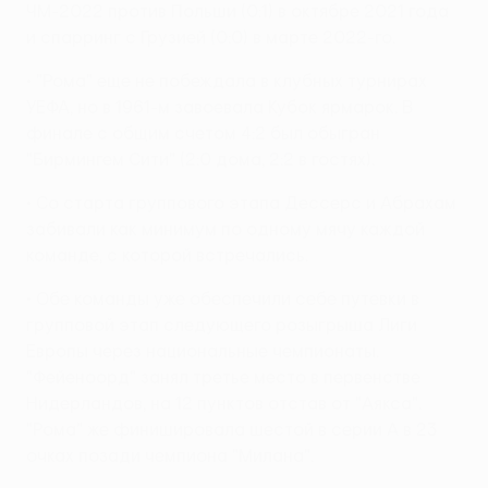
ЧМ-2022 против Польши (0:1) в октябре 2021 года
и спарринг с Грузией (0:0) в марте 2022-го.
• "Рома" еще не побеждала в клубных турнирах
УЕФА, но в 1961-м завоевала Кубок ярмарок. В
финале с общим счетом 4:2 был обыгран
"Бирмингем Сити" (2:0 дома, 2:2 в гостях).
• Со старта группового этапа Дессерс и Абрахам
забивали как минимум по одному мячу каждой
команде, с которой встречались.
• Обе команды уже обеспечили себе путевки в
групповой этап следующего розыгрыша Лиги
Европы через национальные чемпионаты.
"Фейеноорд" занял третье место в первенстве
Нидерландов, на 12 пунктов отстав от "Аякса".
"Рома" же финишировала шестой в серии А в 23
очках позади чемпиона "Милана".