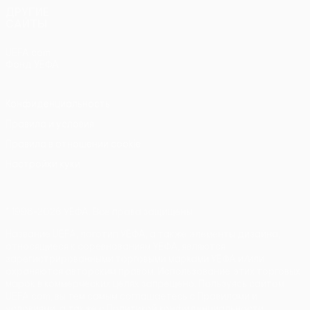
ДРУГИЕ
САЙТЫ
UEFA.com
Фонд УЕФА
Конфиденциальность
Правила и условия
Правила в отношении cookie
Настройки куки
© 1998-2026 УЕФА. Все права защищены
Название UEFA, логотип УЕФА, а также элементы дизайна,
относящиеся к соревнованиям УЕФА, являются
зарегистрированными торговыми марками УЕФА и/или
охраняются авторским правом. Использование этих торговых
марок в коммерческих целях запрещено. Пользуясь сайтом
UEFA.com, вы тем самым соглашаетесь с Правилами и
условиями, а также с Политикой конфиденциальности