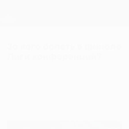
Skip
to
main
Лига конференций. Официальное
Скачать
content
Результаты live и статистика
Лига конференций УЕФА
За кого болеть в финале
Лиги конференций?
вторник, 24 мая 2022 г.
Не знаешь, кого поддержать в решающем
матче Лиги конференций между "Ромой"
и "Фейеноордом"? Мы поможем
определиться...