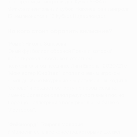
роттердамцы выиграли два Кубка УЕФА и
Межконтинентальный кубок. Наконец, они выиграли
15 чемпионатов и 13 Кубков Нидерландов.
На кого стоит обратить внимание?
"Рома"
: Никола Залевски
Юный футболист сборной Польши, который
дебютировал в составе в ответном
полуфинальном поединке Лиги Европы-2020/21 с
"Манчестер Юнайтед", стал ключевым игроком
команды Жозе Моуринью. Он регулярно выходит в
"основе" и создает остроту на левом фланге.
Именно Залевски сделал результативный пас на
Лоренцо Пеллегрини в полуфинальной битве с
"Лестером".
"Фейеноорд": Тайрелл Маласия
У Маласии есть все качества, которыми должен