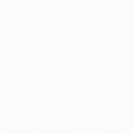
поможет тебе с выбором.
"Рома" против "Фейеноорда" в финале Лиги конференций
Какие цвета у соперников?
"Рома"
: Карминовые футболки, шорты и гетры с
золотой каймой
"Фейеноорд"
: Красно-белые футболки, черные
шорты и гетры (серые футболки и гетры с желтыми
шортами, если команда играет в гостевом
комплекте формы)
Какие прозвища у соперников?
"Рома"
: Желто-красные (Giallorossi), "волки"
(Lupacchiotti)
"Фейеноорд"
: Народный клуб (De club van het volk)