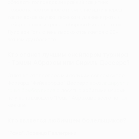
обладать голландский крайний защитник:
скорость, постоянное стремление идти вперед,
тактическая выучка, техника и умение играть в
отборе. Главный тренер сборной Нидерландов
Луис ван Галь очень высоко отзывается о 22-
летнем футболисте.
Кто станет лучшим снайпером турнира
- Тэмми Абрахам или Сириль Дессерс?
Ответ на этот вопрос мы получим совсем скоро.
Форвард "Фейеноорда" Дессерс пока
лидирует в
гонке бомбардиров
с десятью забитыми мячами,
но у нападающего "Ромы" Абрахама всего на гол
меньше .
Кто является любимцем болельщиков?
"Рома"
: Лоренцо Пеллегрини