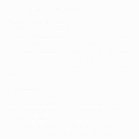
Кто тренирует команды?
"Рома"
: Жозе Моуринью
Специалист по прозвищу Особенный вряд ли
нуждается в представлении. Моуринью никогда не
проигрывал еврокубковый финал, и в его активе
уже четыре победы в турнирах УЕФА. Португалец
возглавил "Рому" с целью вернуть ее в число
соискателей трофеев. До первого остался всего
один шаг.
"Фейеноорд": Арне Слот
Летом 43-летний голландец сменил у руля клуба
Дика Адвокаата. До этого "Фейеноорд" играл от
обороны, делая ставку на контрвыпады. Однако с
приходом ряда новичков и сменой игровой
философии команда стала демонстрировать
быстрый, зрелищный и атакующий футбол, ныне