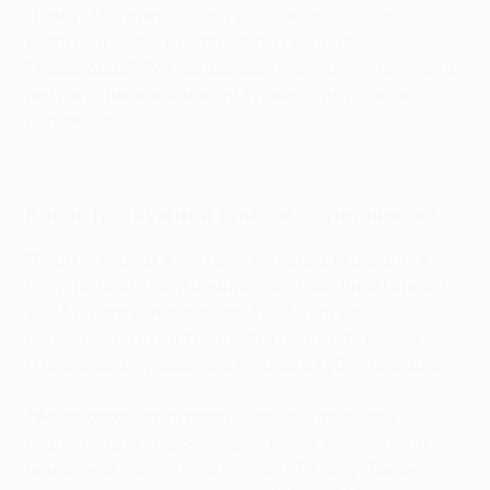
"Рома"
: Моуринью знает все секреты. "Рома" -
крепкая и очень мастеровитая команда.
"Фейеноорд"
: Роттердамцев не остановить - самая
результативная команда турнира, идущая без
поражений.
Путь "Ромы" в финал Лиги конференций
Каков послужной список соперников?
"Рома"
- первая в истории команда, игравшая в
полуфиналах Лиги чемпионов УЕФА, Лиги Европы
УЕФА и Лиги конференций УЕФА. В активе
столичного клуба три скудетто, девять Кубков
Италии, два Суперкубка Италии и Кубок Ярмарок.
"Фейеноорд"
стал первым представителем
Нидерландов, завоевавшим Кубок европейских
чемпионов - это случилось в 1970 году. Также