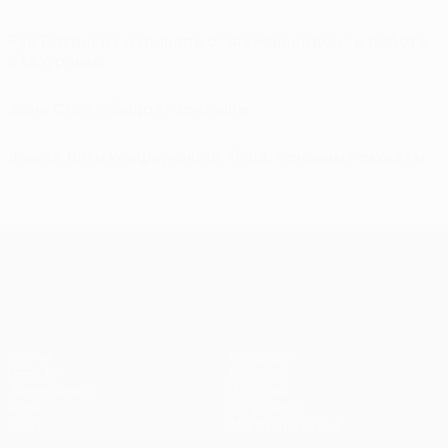
Руй Патрисиу о финале с "Фейеноордом" и работе
с Моуринью
Арне Слот обещает зрелище
Финал Лиги конференций УЕФА: основные сюжеты
Лига конференций УЕФА
Матчи
Команды
UEFA.tv
Новости
Жеребьевки
История
Игры
О турнире
Стат.
Магазин (клубы)