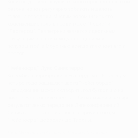
Капитан добился внушительного прогресса в этом
сезоне, начав регулярно забивать и делать
голевые передачи. Многим запомнились его
красивейшие голы в поединках с "Лацио" и
"Лестером". Пеллегрини является идеальным
связующим звеном между нападением и
полузащитой, и Моуринью всегда включает его в
состав.
"Фейеноорд": Луис Синистерра
Колумбиец перебрался в Роттердам в 18 лет и уже
четыре года защищает цвета "Фейеноорда".
Нападающий может сотворить гол буквально из
ничего. В его активе шесть забитых мячей и четыре
результативных передачи в Лиге конференций.
Синистерра - одна из главных причин того, что
"Фейеноорд" добрался до Тираны.
Путь "Фейеноорда" в финал Лиги конференций