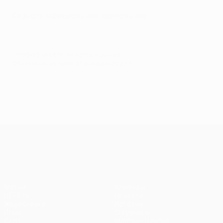
Скачать официальное приложение
© 1998-2026 UEFA. All rights reserved.
Обновлено: четверг, 27 февраля 2025 г.
Лига конференций УЕФА
Матчи
Команды
UEFA.tv
Новости
Жеребьевки
История
Игры
О турнире
Стат.
Магазин (клубы)