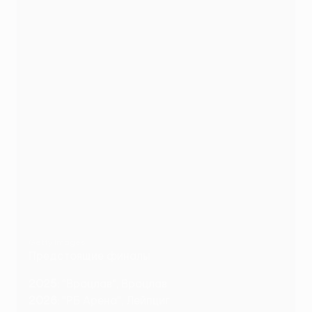
Getty Images
Предстоящие финалы
2025
: "Вроцлав", Вроцлав
2026
: "РБ Арена", Лейпциг