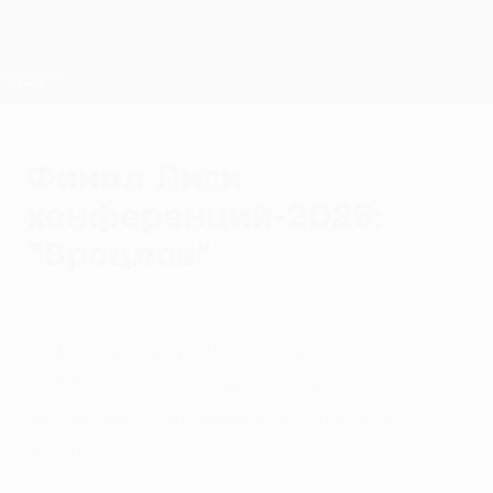
Skip
to
main
Лига конференций. Официальное
Скачать
content
Результаты live и статистика
Лига конференций УЕФА
Финал Лиги
конференций-2025:
"Вроцлав"
вторник, 4 июля 2023 г.
Решающий матч Лиги конференций
УЕФА-2024/25 примет стадион
"Вроцлав" в одноименном польском
городе.