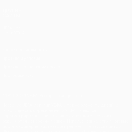
ДРУГИЕ
САЙТЫ
UEFA.com
Фонд УЕФА
Конфиденциальность
Правила и условия
Правила в отношении cookie
Настройки куки
© 1998-2026 УЕФА. Все права защищены
Название UEFA, логотип УЕФА, а также элементы дизайна,
относящиеся к соревнованиям УЕФА, являются
зарегистрированными торговыми марками УЕФА и/или
охраняются авторским правом. Использование этих торговых
марок в коммерческих целях запрещено. Пользуясь сайтом
UEFA.com, вы тем самым соглашаетесь с Правилами и