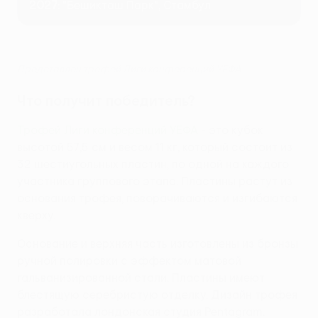
2027
: "Бешикташ Парк", Стамбул
Представлен трофей Лиги конференций УЕФА
Что получит победитель?
Трофей Лиги конференций УЕФА
- это кубок
высотой 57,5 см и весом 11 кг, который состоит из
32 шестиугольных пластин, по одной на каждого
участника группового этапа. Пластины растут из
основания трофея, поворачиваются и изгибаются
кверху.
Основание и верхняя часть изготовлены из бронзы
ручной полировки с эффектом матовой
гальванизированной стали. Пластины имеют
блестящую серебристую отделку. Дизайн трофея
разработала лондонская студия Pentagram.