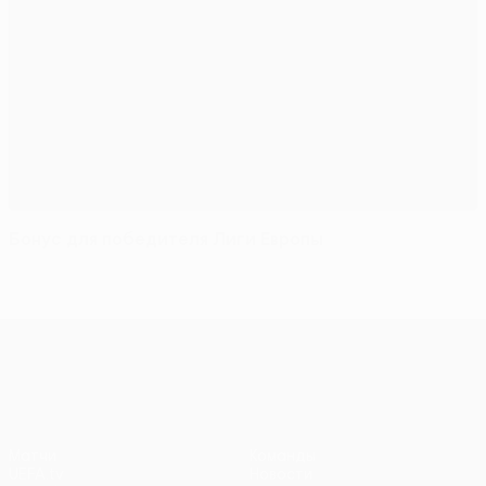
Бонус для победителя Лиги Европы
Лига конференций УЕФА
Матчи
Команды
UEFA.tv
Новости