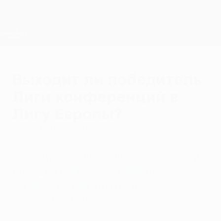
Skip
to
main
Лига конференций. Официальное
Скачать
content
Результаты live и статистика
Лига конференций УЕФА
Выходит ли победитель
Лиги конференций в
Лигу Европы?
пятница, 1 марта 2024 г.
Победитель финала Лиги конференций в
Афинах "Олимпиакос" гарантировал себе
путевку в общий этап Лиги
Европы-2024/25.