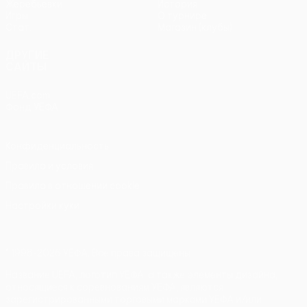
Жеребьевки
История
Игры
О турнире
Стат.
Магазин (клубы)
ДРУГИЕ
САЙТЫ
UEFA.com
Фонд УЕФА
Конфиденциальность
Правила и условия
Правила в отношении cookie
Настройки куки
© 1998-2026 УЕФА. Все права защищены
Название UEFA, логотип УЕФА, а также элементы дизайна,
относящиеся к соревнованиям УЕФА, являются
зарегистрированными торговыми марками УЕФА и/или