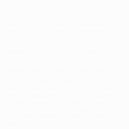
Обзор
"Кристал Пэлэс" вписал свое имя в историю Лиги
конференций, забив уже на 21-й секунде матча в
Кракове. Сарр хладнокровно направил мяч понизу
мимо Дмитрия Ризныка после передачи Жан-
Филиппа Матета, забив самый быстрый гол в
истории турнира.
"Шахтер" - "Кристал Пэлэс" 1:3. Как это было
На шестой минуте Адам Уортон побеспокоил
Ризныка плотным ударом, но после стартового
спурта "орлов" команда Арды Турана надолго
завладела инициативой. Горняки очень много
контролировали мяч, завершив первый тайм с
показателем владения 67%, однако реальных
моментов не создавали.