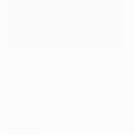
Олег Очеретько празднует ответный гол
Getty Images
На 54-й минуте Ризнык совершил блестящий
двойной сейв после ударов Сарра и Матета, а
четыре минуты спустя французский нападающий
угодил в штангу после дальнего аута Криса
Ричардса. Еще один заброс из аута от Ричардса
позволил "Пэлэс" восстановить лидерство -
Камада нанес точный удар после отскока и
сделал счет 2:1.