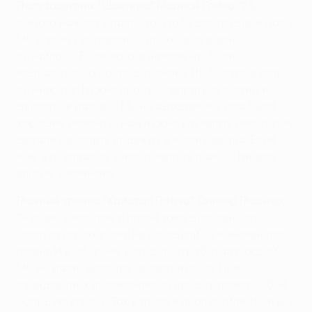
Полузащитник "Шахтера" Марлон Гомес
: "Мы с
самого начала знали, что это будет трудный матч.
Мы к этому готовились, но это все равно
случилось. Возможно, в начале мы были
недостаточно сосредоточены. Но быстрые голы
случаются. Нужно просто смириться с этим и
двигаться дальше. Мы не сдадимся. У нас были
хорошие моменты, нам нужно улучшить некоторые
детали и вселить надежду в наши сердца. Если
нам это удастся, у нас появятся шансы. Ничего
еще не закончено".
Главный тренер "Кристал Пэлэс" Оливер Гласнер
:
"Я очень счастлив и игрой тоже доволен. Это
заслуга игроков: они не отходили от намеченного
плана. И в обороне усердно отработал каждый.
Мы не дали "Шахтеру" развернуться. При
стандартных положениях он представляет собой
большую угрозу. Так в итоге и пропустили. Но и мы