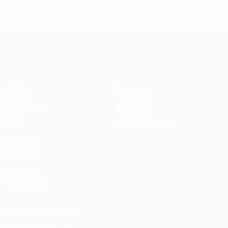
Лига конференций УЕФА
Матчи
Команды
UEFA.tv
Новости
Жеребьевки
История
Игры
О турнире
Стат.
Магазин (клубы)
ДРУГИЕ
САЙТЫ
UEFA.com
Фонд УЕФА
Конфиденциальность
Правила и условия