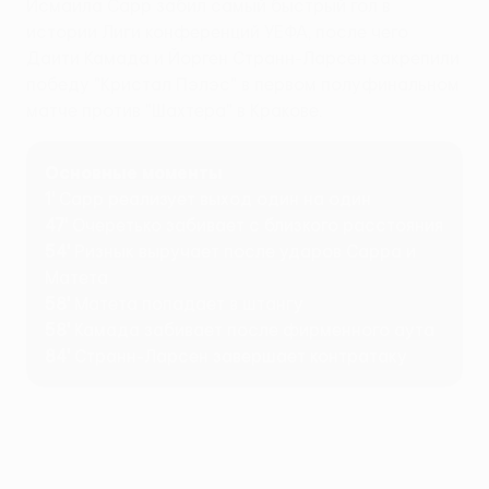
Исмаила Сарр забил самый быстрый гол в
истории Лиги конференций УЕФА, после чего
Даити Камада и Йорген Странн-Ларсен закрепили
победу "Кристал Пэлэс" в первом полуфинальном
матче против "Шахтера" в Кракове.
Основные моменты
1'
Сарр реализует выход один на один
47'
Очеретько забивает с близкого расстояния
54'
Ризнык выручает после ударов Сарра и
Матета
58'
Матета попадает в штангу
58'
Камада забивает после фирменного аута
84'
Странн-Ларсен завершает контратаку