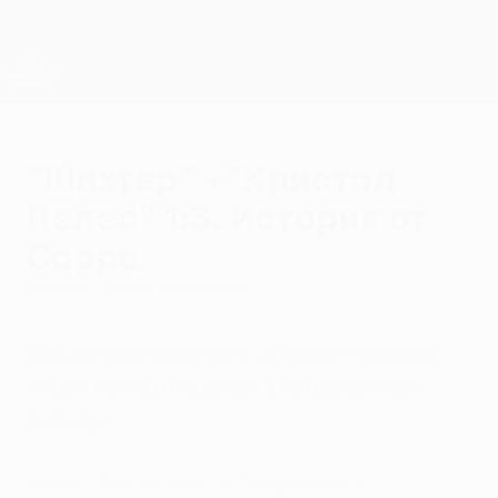
Skip
to
main
Лига конференций. Официальное
Скачать
content
Результаты live и статистика
Лига конференций УЕФА
"Шахтер" - "Кристал
Пэлэс" 1:3. История от
Сарра
четверг, 30 апреля 2026 г.
Самый быстрый гол в истории турнира
помог гостям одержать комфортную
победу.
Шахтер - Кристал Пэлэс 1:3. Лучшие моменты