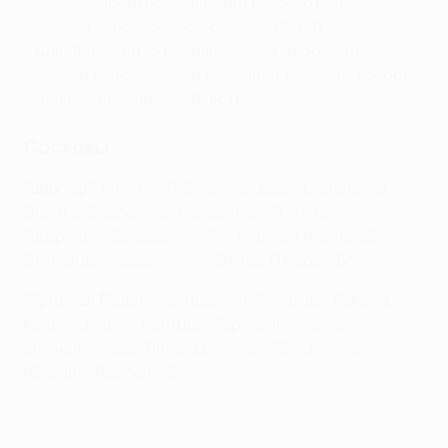
• "Пэлэс" проиграл лишь три из 15 матчей в
текущем еврокубковом сезоне (В8 Н4).
• Для "Шахтера" это лишь третье поражение в
текущей еврокубковой кампании, в рамках которой
горняки провели уже 19 встреч.
Составы
"Шахтер"
: Ризнык; Тобиас, Бондарь, Матвиенко,
Энрике; Очеретько (Назарина 83); Алиссон,
Педриньо (Бондаренко 74), Марлон (Исаке 65),
Эгиналдо (Невертон 74); Элиас (Траоре 83)
"Кристал Пэлэс"
: Хендерсон; Ричардс, Лакруа,
Канво; Муньос, Камада (Лерма 90), Уортон,
Митчелл; Сарр, Пино (Джонсон 73); Матета
(Странн-Ларсен 65)
Что дальше?