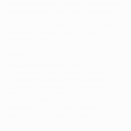
Вышедший на замену Странн-Ларсен в концовке
увеличил преимущество "орлов" до двух мячей. На
84-й минуте норвежский форвард на замахе
убрал защитника и уверенно пробил по воротам,
до предела усложнив задачу "Шахтера" в
ответной встрече.
Цитаты
Главный тренер "Шахтера" Арда Туран
: "Результат
расстраивает, но я был доволен действиями ребят
в определенных моментах. У нас были шансы, и
давайте не будем забывать, что мы играли против
отличной команды с великолепными игроками в
атаке и замечательным тренером. В моем
лексиконе нет слова, которое означало бы
сдаваться - мы сделаем все возможное во втором
матче. Посмотрим, что получится".