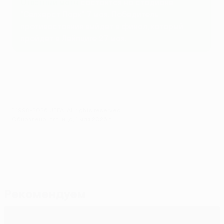
Ответный матч
состоится на стадионе
"Селхерст Парк" 7 мая. Победитель
противостояния выйдет в финал, который
пройдет в Лейпциге 27 мая.
© 1998-2026 UEFA. All rights reserved.
Обновлено: пятница, 1 мая 2026 г.
Рекомендуем