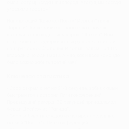
были [остры], когда шли вперед. Атакуя, мы всегда
угрожали воротам".
Нападающий "Кристал Пэлэс" Йорген Странн-
Ларсен
: "После забитого нами гола в начале
встречи стало видно, чем хорош "Шахтер". Нам
потребовалось удерживать игру под контролем,
не теряя самообладания. И вот мы ведем - 3:1. Но
впереди еще один матч. А мне, как и всей команде,
было важно забить третий мяч".
Ключевая статистика
• Сарр открыл счет на 21-й секунде, забив самый
быстрый гол в истории Лиги конференций.
Предыдущий рекорд (32 секунды) принадлежал
Ферди Дрейфу из "Рапида".
• Сарр забивал в каждом из четырех последних
матчей "Пэлэс" в Лиге конференций.