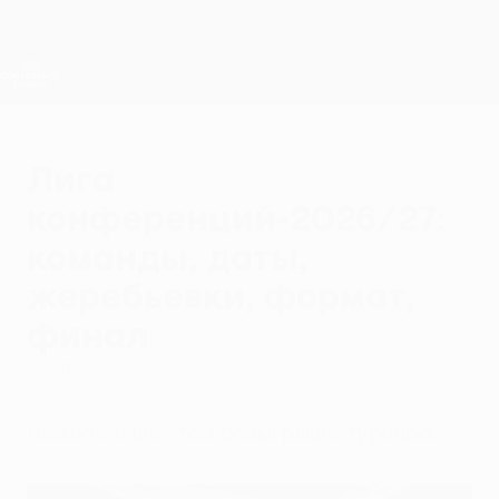
Skip
to
main
Лига конференций. Официальное
Скачать
content
Результаты live и статистика
Лига конференций УЕФА
Лига
конференций-2026/27:
команды, даты,
жеребьевки, формат,
финал
среда, 10 июня 2026 г.
Главное о шестом розыгрыше турнира.