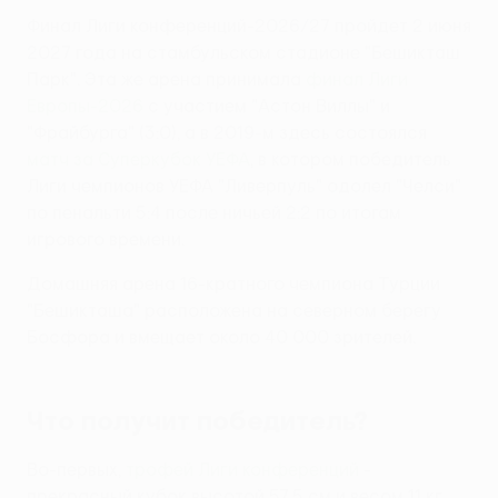
Финал Лиги конференций-2026/27 пройдет 2 июня
2027 года на стамбульском стадионе "Бешикташ
Парк". Эта же арена принимала
финал Лиги
Европы-2026
с участием "Астон Виллы" и
"Фрайбурга" (3:0), а в 2019-м здесь состоялся
матч за Суперкубок УЕФА
, в котором победитель
Лиги чемпионов УЕФА "Ливерпуль" одолел "Челси"
по пенальти 5:4 после ничьей 2:2 по итогам
игрового времени.
Домашняя арена 16-кратного чемпиона Турции
"Бешикташа" расположена на северном берегу
Босфора и вмещает около 40 000 зрителей.
Что получит победитель?
Во-первых,
трофей Лиги конференций
-
прекрасный кубок высотой 57,5 см и весом 11 кг.