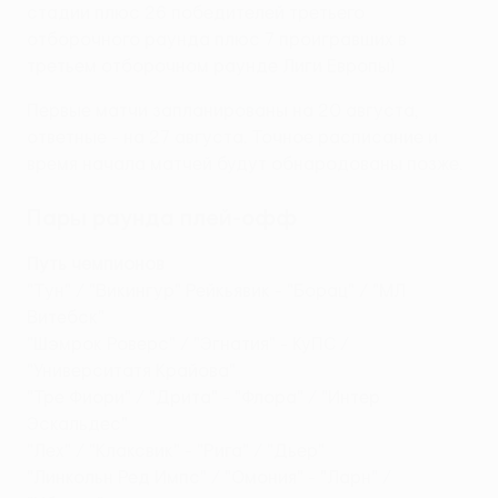
стадии плюс 26 победителей третьего
отборочного раунда плюс 7 проигравших в
третьем отборочном раунде Лиги Европы)
Первые матчи запланированы на 20 августа,
ответные - на 27 августа. Точное расписание и
время начала матчей будут обнародованы позже.
Пары раунда плей-офф
Путь чемпионов
"Тун" / "Викингур" Рейкьявик - "Борац" / "МЛ
Витебск"
"Шэмрок Роверс" / "Эгнатия" - КуПС /
"Университатя Крайова"
"Тре Фиори" / "Дрита" - "Флора" / "Интер
Эскальдес"
"Лех" / "Клаксвик" - "Рига" / "Дьер"
"Линкольн Ред Импс" / "Омония" - "Ларн" /