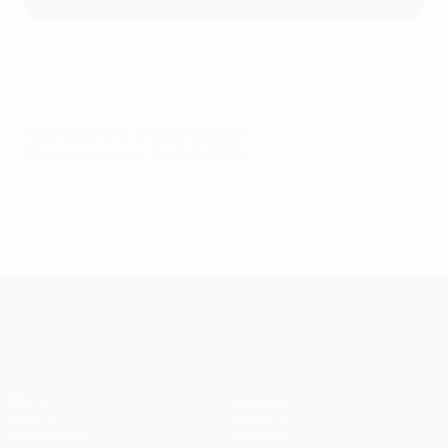
© 1998-2026 UEFA. All rights reserved.
Обновлено: четверг, 6 августа 2026 г.
Лига конференций УЕФА
Матчи
Команды
UEFA.tv
Новости
Жеребьевки
История