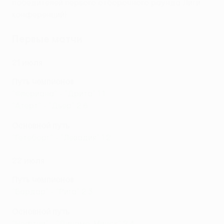
победителей первого отборочного раунда Лиги
конференций)
Первые матчи
21 июля
Путь чемпионов
"Флориана" - "Дрита" 1:1
"Атерт" - "Дьер" 2:6
Основной путь
"Гетеборг" - "Левадия" 1:2
22 июля
Путь чемпионов
"Вардар" - "Рига" 2:3
Основной путь
"Нефтчи" - "Динамо-Минск" 2:4