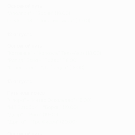
Основной путь
"Аполлон" - "Бранн" (19:00)
ЦСКА-1948 - "Панатинаикос" (19:30)
12 августа
Основной путь
"Катовице" - "Хапоэль" Тель-Авив (18:00)
"Рапид" Вена - "Пайде" (18:00)
"Копенгаген" - "Дебрецен" (18:00)
13 августа
Путь чемпионов
"Флора" - "Интер Эскальдес" (18:00)
"МЛ Витебск" - "Борац" (19:00)
"Дьер" - "Рига" (19:00)
"Дрита" - "Тре Фиори" (20:00)
Основной путь