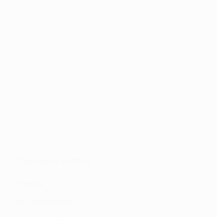
"Лугано" - "Дукаджини" 1:0
"Жилина" - "Катовице" 2:1
ЛНЗ - "Гент" 0:0
"Хапоэль" Тель-Авив - "Лудогорец" 2:0
"Рунавик" - "Копер" 0:2
"Риека" - "Дерри Сити" 1:0
"Браво" - "Шкендия" 2:1
"Шелбурн" - "Нымме Калью" 5:2
"Мазервелл" - "Торсхавн" 2:0
"Партизан" - УНА 4:0
"Стьярнан" - "Ильвес" 1:0
"Валюр" - "Зриньски" 1:0
Ответные матчи
28 июля
Путь чемпионов
"Рига"
- "Вардар" 5:2 (доп. вр., общ. 8:4)