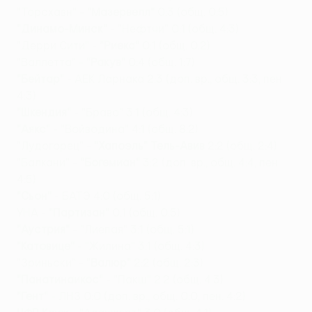
"Торсхавн" -
"Мазервелл"
0:3 (общ. 0:5)
"Динамо-Минск"
- "Нефтчи" 0:1 (общ. 4:3)
"Дерри Сити" -
"Риека"
0:1 (общ. 0:2)
"Валлетта" -
"Ракув"
0:4 (общ. 1:7)
"Бейтар"
- АЕК Ларнака 2:3 (доп. вр., общ. 3:3, пен
4:3)
"Шкендия"
- "Браво" 3:1 (общ. 4:3)
"Аякс"
- "Войводина" 4:1 (общ. 8:2)
"Лудогорец" -
"Хапоэль" Тель-Авив
2:2 (общ. 2:4)
"Балкани" -
"Богемиан"
3:2 (доп. вр., общ. 4:4, пен.
4:5)
"Сьон"
- БАТЭ 4:0 (общ. 5:1)
УНА -
"Партизан"
0:1 (общ. 0:5)
"Аустрия"
- "Лиепая" 3:1 (общ. 5:1)
"Катовице"
- "Жилина" 3:1 (общ. 4:3)
"Зриньски" -
"Валюр"
2:2 (общ. 2:3)
"Панатинаикос"
- "Пакш" 2:2 (общ. 4:3)
"Гент"
- ЛНЗ 0:0 (доп. вр., общ. 0:0, пен. 4:2)