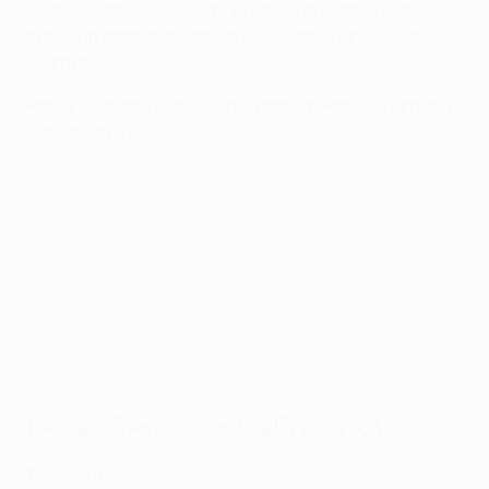
Более подробную информацию о квалификации,
включая правила регистрации игроков, можно
найти в
официальном регламенте
.
Рассказываем о формате квалификации, матчах и
жеребьевках.
Расписание квалификации
Первый отборочный раунд
: 7-9 и 14-16 июля
Второй отборочный раунд:
21-23 и 28-30
июля
Третий отборочный раунд
: 6 и 13 августа
Раунд плей-офф:
20 и 27 августа
Первый отборочный раунд
Участники