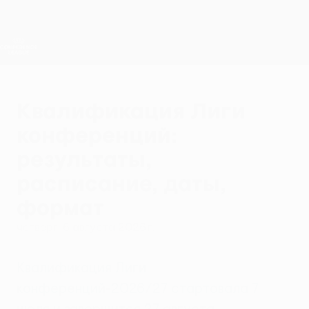
Skip
to
main
Лига конференций. Официальное
Скачать
content
Результаты live и статистика
Лига конференций УЕФА
Квалификация Лиги
конференций:
результаты,
расписание, даты,
формат
четверг, 6 августа 2026 г.
Квалификация Лиги
конференций-2026/27 стартовала 7
июля и завершится 27 августа.