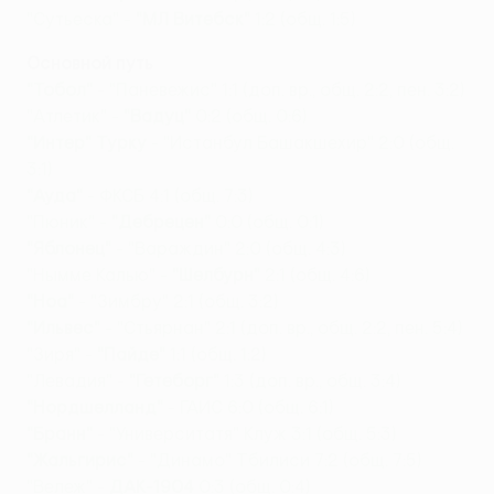
"Сутьеска" -
"МЛ Витебск"
1:2 (общ. 1:5)
Основной путь
"Тобол"
- "Паневежис" 1:1 (доп. вр., общ. 2:2, пен. 3:2)
"Атлетик" -
"Вадуц"
0:2 (общ. 0:6)
"Интер" Турку
- "Истанбул Башакшехир" 2:0 (общ.
3:1)
"Ауда"
- ФКСБ 4:1 (общ. 7:3)
"Пюник" -
"Дебрецен"
0:0 (общ. 0:1)
"Яблонец"
- "Вараждин" 2:0 (общ. 4:3)
"Нымме Калью" -
"Шелбурн"
2:1 (общ. 4:6)
"Ноа"
- "Зимбру" 2:1 (общ. 3:2)
"Ильвес"
- "Стьярнан" 2:1 (доп. вр., общ. 2:2, пен. 5:4)
"Зиря" -
"Пайде"
1:1 (общ. 1:2)
"Левадия" -
"Гетеборг"
1:3 (доп. вр., общ. 3:4)
"Нордшелланд"
- ГАИС 6:0 (общ. 6:1)
"Бранн"
- "Университатя" Клуж 3:1 (общ. 5:3)
"Жальгирис"
- "Динамо" Тбилиси 7:2 (общ. 7:5)
"Вележ" -
ДАК-1904
0:3 (общ. 0:4)