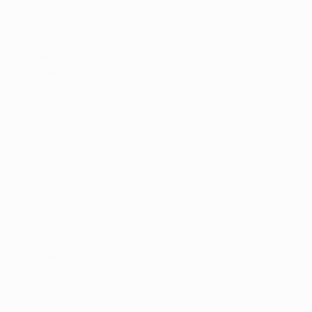
"Хегельманн" - "Пайде" 1:1
"Нымме Калью" - "Линфилд" 1:0
"Лиепая" - "Дечич" 1:0
"Богемиан" - "Сент-Джозефс" 2:0
"Динамо-Минск" - "Силекс" 0:1
"Марсашлокк" - "Пюник" 0:3
"Вележ" - "Милсами" 1:1
"Мондорф-ле-Бен" - "Динамо" Тбилиси 1:2
"Кэрнарфон" - "Левадия" 0:5
"Европа" - "Шкендия" 0:5
"Влазния" - "Малишево" 2:1
"Гленторан" - РФС 1:2
"Пенибонт" - "Санта-Колома" 0:1
"Петровац" - "Жальгирис" 1:3
"Рунавик" - "Хамрун Спартанс" 1:1
"Динамо Сити" - "Астана" 0:1
"Сараево" - "Интер" Турку 1:1
"Стьярнан" - "Викингур" Лейрвик 3:1