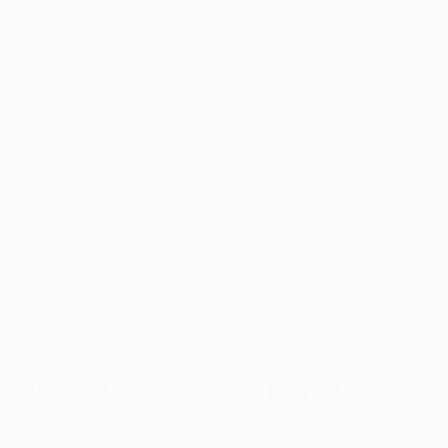
ЧФР Клуж
- "Алашкерт" 3:0 (общ. 4:1)
"Колрейн" -
ХИК
0:3 (общ. 0:8)
"Копер" -
"Рунавик"
1:3 (доп. вр., общ. 3:3 пен. 3:4)
"Динамо Сити"
- "Алюминий" 3:0 (общ. 4:1)
"Хиберниан"
- "Малишево" 4:1 (общ. 4:3)
"Брага"
- "Железничар" 4:0 (общ. 5:0)
"Вестри" -
РФС
1:1 (общ. 2:5)
Формат
Победители двухматчевых противостояний
выходят в третий отборочный раунд.
Проигравшие команды заканчивают борьбу в
еврокубках.
Третий отборочный раунд
Участники