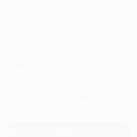
Галлен"
"Ауда" / "Динамо Сити" - "Пафос" / "Зальцбург"
"Ноа" / "Сьон" - "Аякс" / "Шелбурн"
"Брага" / "Динамо-Минск" - "Бейтар" / "Аустрия"
"Твенте" / ДАК-1904 - "Динамо" Киев / "Карабах"
"Хетафе" - "Партизан" / "Тобол"
"Лугано" / "Рунавик" - "Маккаби" Тель-Авив / ЦСКА
София
Формат
Победители двухматчевых противостояний
выходят в общий этап.
Проигравшие команды заканчивают борьбу в
еврокубках.
Жеребьевка общего этапа