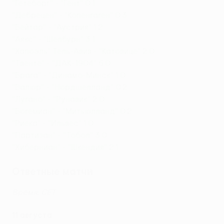
"Гетеборг" - "Гент" 0:1
"Дебрецен" - "Копенгаген" 0:3
"Бейтар" - "Аустрия" 1:2
"Аякс" - "Шелбурн" 3:1
"Хапоэль" Тель-Авив - "Катовице" 2:0
"Твенте" - "ДАК-1904" 6:0
"Брага" - "Динамо-Минск" 1:0
"Валюр" - "Нордшелланд" 0:2
"Лугано" - "Рунавик" 2:0
"Богемиан" - "Митьюлланд" 0:2
"Риека" - "Ильвес" 1:0
"Партизан" - "Тобол" 3:0
"Хиберниан" - "Шкендия" 2:1
Ответные матчи
Время: СЕТ
11 августа