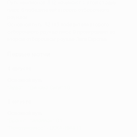
Путь чемпионов: 8 (2 начинают с этой стадии
плюс 6 победителей второго отборочного
раунда)
Основной путь: 52 (43 победителя второго
отборочного раунда плюс 9 проигравших во
втором отборочном раунде Лиги Европы)
Первые матчи
4 августа
Основной путь
"Ауда" - "Динамо Сити" 1:0
5 августа
Основной путь
"Бранн" - "Аполлон" 0:1
"Панатинаикос" - ЦСКА-1948 1:1