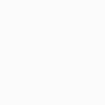
"Тобол" - "Партизан" (17:00)
"Карабах" - "Динамо" Киев (18:00)
"Ильвес" - "Риека" (18:00)
"ДАК-1904" - "Твенте" (18:00)
РФС - "Яблонец" (18:30)
"Динамо-Минск" - "Брага" (19:00)
"Нордшелланд" - "Валюр" (19:00)
"Тромсе" - ЧФР Клуж (19:00)
"Хаммарбю" - "Ракув" (19:00)
"Митьюлланд" - "Богемиан" (19:00)
"Вадуц" - "Интер" Турку (19:30)
"Санкт-Галлен" - "Шериф" (20:00)
"Шкендия" - "Хиберниан" (20:00)
"Сьон" - "Ноа" (20:15)
"Аустрия" - "Бейтар" (20:30)
"Мазервелл" - ХИК (20:30)
"Гент" - "Гетеборг" (20:30)
"Шелбурн" - "Аякс" (20:45)