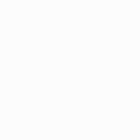
6 августа
Путь чемпионов
"Интер Эскальдес" - "Флора" 2:0
"Рига" - "Дьер" 1:0
"Борац" - "МЛ Витебск" 1:0
"Тре Фиори" - "Дрита" 1:4
Основной путь
"Интер" Турку - "Вадуц" 2:1
"Ноа" - "Сьон" 2:2
ХИК - "Мазервелл" 1:1
"Пайде" - "Рапид" Вена 1:4
"Яблонец" - РФС 2:0
"Жальгирис" - "Хайдук" Сплит 2:5
"Шериф" - "Санкт-Галлен" 1:3
ЧФР Клуж - "Тромсе" 0:5
"Динамо" Киев - "Карабах" 1:0
"Ракув" - "Хаммарбю" 0:0