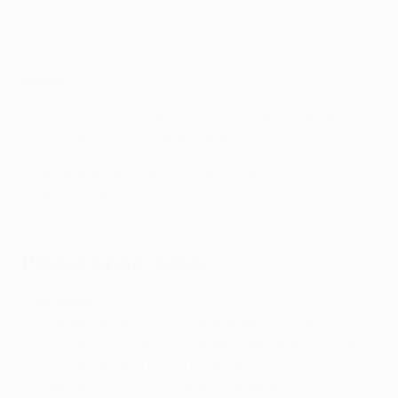
"Рунавик" - "Лугано" (20:45)
"Хайдук" Сплит - "Жальгирис" (21:00)
"Динамо Сити" - "Ауда" (21:00)
Формат
Победители двухматчевых противостояний
выходят в раунд плей-офф.
Проигравшие команды заканчивают борьбу в
еврокубках.
Раунд плей-офф
Участники
Путь чемпионов: 10 (4 победителя третьего
отборочного раунда и 6 проигравших в третьем
отборочном раунде Лиги Европы)
Основной путь: 38 (5 команд начинают с этой