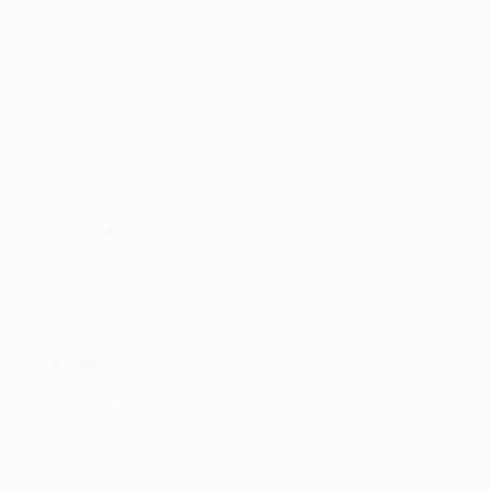
"Дрита"
- "Флориана" 2:1 (доп. вр., общ. 3:2)
Основной путь
"Аполлон"
- "Дила" 3:0 (общ. 7:0)
ЦСКА-1948
- "Спартак" Трнава 0:0 (доп. вр., общ.
0:0, пен. 5:3)
29 июля
Основной путь
"Дукаджини" -
"Лугано"
1:5 (общ. 1:6)
"Копенгаген"
- "Полесье" 2:1 (общ. 5:4)
"Рапид" Вена
- ФК "Санта-Колома" 6:2 (общ. 9:3)
30 июля
Путь чемпионов
"Петрокуб" -
"Борац"
3:3 (общ. 3:6)
"Дьер"
- "Атерт" 1:1 (общ. 7:3)
TНС -
"Флора"
1:0 (доп. вр., общ. 1:1, пен. 2:4)