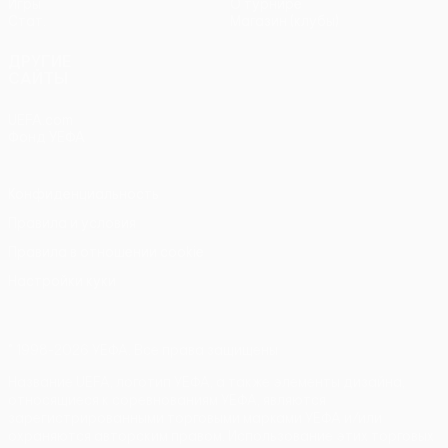
Игры
О турнире
Стат.
Магазин (клубы)
ДРУГИЕ
САЙТЫ
UEFA.com
Фонд УЕФА
Конфиденциальность
Правила и условия
Правила в отношении cookie
Настройки куки
© 1998-2026 УЕФА. Все права защищены
Название UEFA, логотип УЕФА, а также элементы дизайна,
относящиеся к соревнованиям УЕФА, являются
зарегистрированными торговыми марками УЕФА и/или
охраняются авторским правом. Использование этих торговых