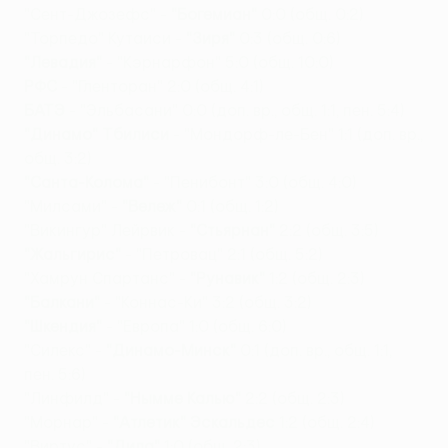
"Сент-Джозефс" -
"Богемиан"
0:0 (общ. 0:2)
"Торпедо" Кутаиси -
"Зиря"
0:3 (общ. 0:6)
"Левадия"
- "Кэрнарфон" 5:0 (общ. 10:0)
РФС
- "Гленторан" 2:0 (общ. 4:1)
БАТЭ
- "Эльбасани" 0:0 (доп. вр., общ. 1:1, пен. 5:4)
"Динамо" Тбилиси
- "Мондорф-ле-Бен" 1:1 (доп. вр.,
общ. 3:2)
"Санта-Колома"
- "Пенибонт" 3:0 (общ. 4:0)
"Милсами" -
"Вележ"
0:1 (общ. 1:2)
"Викингур" Лейрвик -
"Стьярнан"
2:2 (общ. 3:5)
"Жальгирис"
- "Петровац" 2:1 (общ. 5:2)
"Хамрун Спартанс" -
"Рунавик"
1:2 (общ. 2:3)
"Балкани"
- "Коннас-Ки" 3:2 (общ. 3:2)
"Шкендия"
- "Европа" 1:0 (общ. 6:0)
"Силекс" -
"Динамо-Минск"
0:1 (доп. вр., общ. 1:1,
пен. 5:6)
"Линфилд" -
"Нымме Калью"
2:2 (общ. 2:3)
"Морнар" -
"Атлетик" Эскальдес
1:2 (общ. 2:4)
"Виртус" -
"Дила"
1:0 (общ. 2:3)