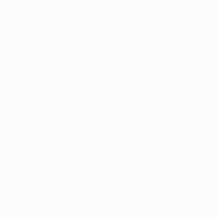
"Дила" - "Аполлон" 0:4
"Пайде" - "Зиря" 1:0
АЕК Ларнака - "Бейтар" 0:1
РФС - "Вестри" 4:1
"Ракув" - "Валлетта" 3:1
ДАК-1904 - "Вележ" 1:0
ГАИС - "Нордшелланд" 1:0
"Университатя" Клуж - "Бранн" 2:2
"Зимбру" - "Ноа" 1:1
"Динамо" Тбилиси - "Жальгирис" 3:0
БАТЭ - "Сьон" 1:1
ФК "Санта-Колома" - "Рапид" Вена 1:3
"Вадуц" - "Атлетик" 4:0
ФКСБ - "Ауда" 2:3
"Вараждин" - "Яблонец" 3:2
"Алюминий" - "Динамо Сити" 1:1
"Пакш" - "Панатинаикос" 1:2
"Войводина" - "Аякс" 1:4
"Полесье" - "Копенгаген" 3:3