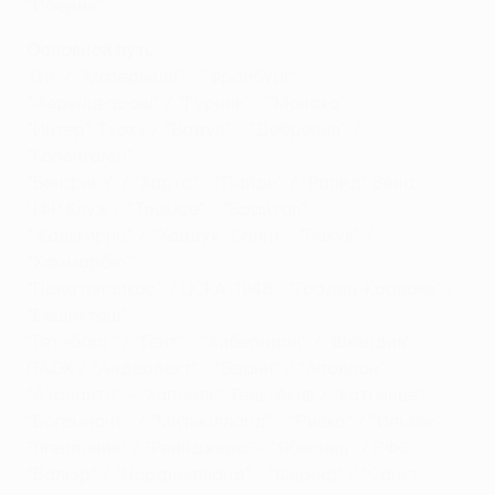
"Иберия"
Основной путь
ХИК / "Мазервелл" - "Фрайбург"
"Ференцварош" / "Гурник" - "Монако"
"Интер" Турку / "Вадуц" - "Дебрецен" /
"Копенгаген"
"Бенфика" / "Хартс" - "Пайде" / "Рапид" Вена
ЧФР Клуж / "Тромсе" - "Брайтон"
"Жальгирис" / "Хайдук" Сплит - "Ракув" /
"Хаммарбю"
"Панатинаикос" / ЦСКА-1948 - "Градец-Кралове" /
"Бешикташ"
"Гетеборг" / "Гент" - "Хиберниан" / "Шкендия"
ПАОК / "Андерлехт" - "Бранн" / "Аполлон"
"Аталанта" - "Хапоэль" Тель-Авив / "Катовице"
"Богемианс" / "Митьюлланд" - "Риека" / "Ильвес"
"Ягеллония" / "Рейнджерс" - "Яблонец" / РФС
"Валюр" / "Нордшелланд" - "Шериф" / "Санкт-