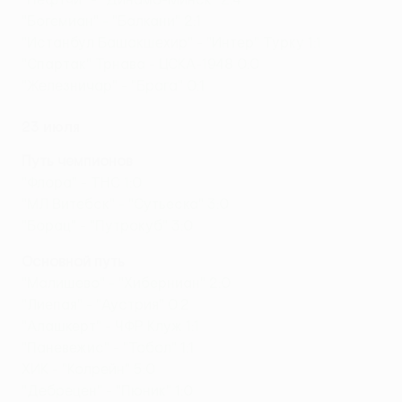
"Богемиан" - "Балкани" 2:1
"Истанбул Башакшехир" - "Интер" Турку 1:1
"Спартак" Трнава - ЦСКА-1948 0:0
"Железничар" - "Брага" 0:1
23 июля
Путь чемпионов
"Флора" - ТНС 1:0
"МЛ Витебск" - "Сутьеска" 3:0
"Борац" - "Путрокуб" 3:0
Основной путь
"Малишево" - "Хиберниан" 2:0
"Лиепая" - "Аустрия" 0:2
"Алашкерт" - ЧФР Клуж 1:1
"Паневежис" - "Тобол" 1:1
ХИК - "Колрейн" 5:0
"Дебрецен" - "Пюник" 1:0