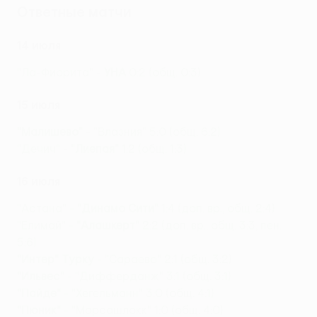
Ответные матчи
14 июля
"Ла-Фиорита" -
УНА
0:2 (общ. 0:3)
15 июля
"Малишево"
- "Влазния" 5:0 (общ. 6:2)
"Дечич" -
"Лиепая"
1:2 (общ. 1:3)
16 июля
"Астана" -
"Динамо Сити"
1:4 (доп. вр., общ. 2:4)
"Елимай" -
"Алашкерт"
2:2 (доп. вр., общ. 3:3, пен.
5:6)
"Интер" Турку
- "Сараево" 2:1 (общ. 3:2)
"Ильвес"
- "Дифферданж" 3:1 (общ. 3:1)
"Пайде"
- "Хегельманн" 3:0 (общ. 4:1)
"Пюник"
- "Марсашлокк" 1:0 (общ. 4:0)