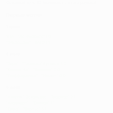
Основной путь: 52 (начинают с этого раунда)
Первые матчи
7 июля
УНА - "Ла-Фиорита" 1:0
"Эльбасани" - БАТЭ 1:1
8 июля
"Зиря" - "Торпедо" Кутаиси 3:0
"Коннас-Ки" - "Балкани" 0:0
"Дифферданж" - "Ильвес" 0:0
9 июля
"Атлетик" Эскальдес - "Морнар" 2:1
"Алашкерт" - "Елимай" 1:1
"Дила" - "Виртус" 3:1