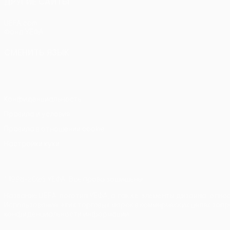
ДРУГИЕ САЙТЫ
UEFA.com
Фонд УЕФА
СМЕНИТЬ ЯЗЫК
Русский
English
Français
Deutsch
Русский
Español
Itali
Конфиденциальность
Правила и условия
Правила в отношении cookie
Настройки куки
© 1998-2026 УЕФА. Все права защищены
Название UEFA, логотип УЕФА, а также элементы дизайна, отн
Использование этих торговых марок в коммерческих целях запр
конфиденциальности информации.