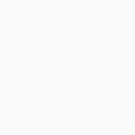
ano
Português
осящиеся к соревнованиям УЕФА, являются зарегистрированными 
ещено. Пользуясь сайтом UEFA.com, вы тем самым соглашаетесь с