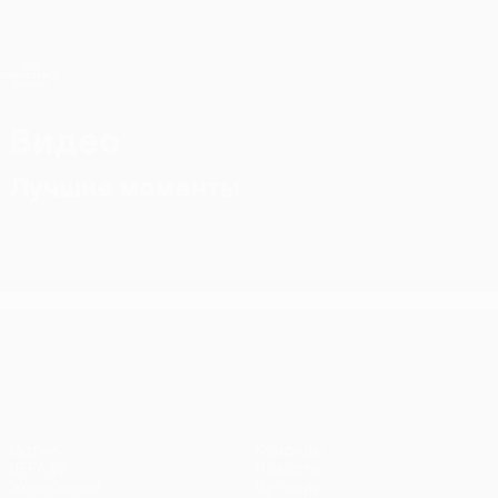
Skip
to
main
Лига конференций. Официальное
Скачать
content
Результаты live и статистика
Лига конференций УЕФА
Видео
Лучшие моменты
Лига конференций УЕФА
Матчи
Команды
UEFA.tv
Новости
Жеребьевки
История