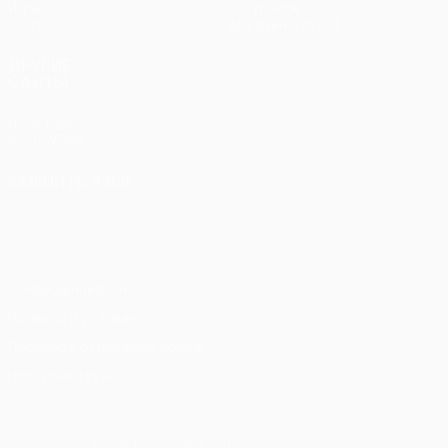
Игры
О турнире
Стат.
Магазин (клубы)
ДРУГИЕ
САЙТЫ
UEFA.com
Фонд УЕФА
СМЕНИТЬ ЯЗЫК
Русский
English
Français
Deutsch
Русский
Español
Italiano
Português
Конфиденциальность
Правила и условия
Правила в отношении cookie
Настройки куки
© 1998-2026 УЕФА. Все права защищены