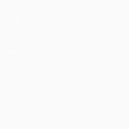
Игры
О турнире
Стат.
Магазин (клубы)
ДРУГИЕ
САЙТЫ
UEFA.com
Фонд УЕФА
СМЕНИТЬ ЯЗЫК
Русский
English
Français
Deutsch
Русский
Español
Italiano
Português
Конфиденциальность
Правила и условия
Правила в отношении cookie
Настройки куки
© 1998-2026 УЕФА. Все права защищены