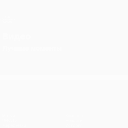
Skip
to
main
Лига конференций. Официальное
Скачать
content
Результаты live и статистика
Лига конференций УЕФА
Видео
Лучшие моменты
Лига конференций УЕФА
Матчи
Команды
UEFA.tv
Новости
Жеребьевки
История