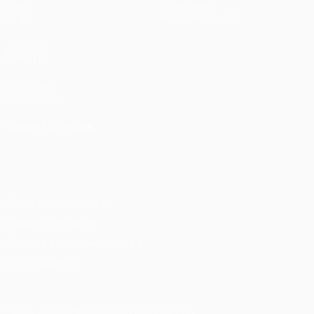
Игры
О турнире
Стат.
Магазин (клубы)
ДРУГИЕ
САЙТЫ
UEFA.com
Фонд УЕФА
СМЕНИТЬ ЯЗЫК
Русский
English
Français
Deutsch
Русский
Español
Italiano
Português
Конфиденциальность
Правила и условия
Правила в отношении cookie
Настройки куки
© 1998-2026 УЕФА. Все права защищены