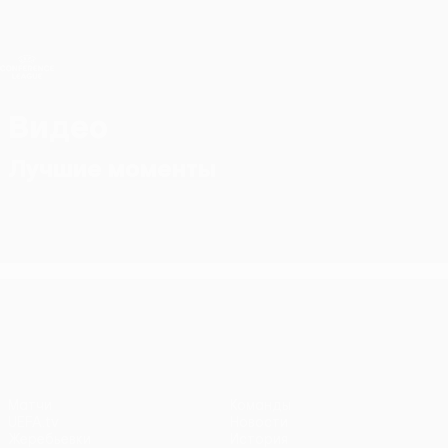
Skip
to
main
Лига конференций. Официальное
Скачать
content
Результаты live и статистика
Лига конференций УЕФА
Видео
Лучшие моменты
Лига конференций УЕФА
Матчи
Команды
UEFA.tv
Новости
Жеребьевки
История