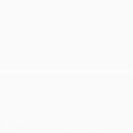
Skip
to
main
Лига конференций. Официальное
Скачать
content
Результаты live и статистика
Лига конференций УЕФА
Лига конференций УЕФА
Матчи
Команды
UEFA.tv
Новости
Жеребьевки
История
Игры
О турнире
Стат.
Магазин (клубы)