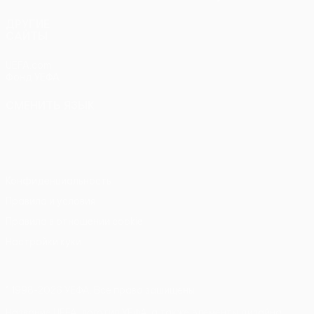
ДРУГИЕ
САЙТЫ
UEFA.com
Фонд УЕФА
СМЕНИТЬ ЯЗЫК
Русский
English
Français
Deutsch
Русский
Español
Italiano
Português
Конфиденциальность
Правила и условия
Правила в отношении cookie
Настройки куки
© 1998-2026 УЕФА. Все права защищены
Название UEFA, логотип УЕФА, а также элементы дизайна,