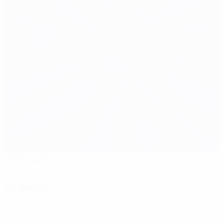
Народовы
Варшава
Рефери
Рефери
Стефан Ланнуа
FRA
Ассистенты рефери
Фредерик Кано
FRA