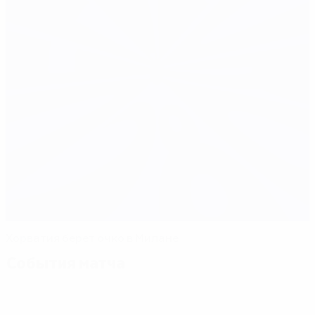
Хорватия берет очко в Милане
События матча