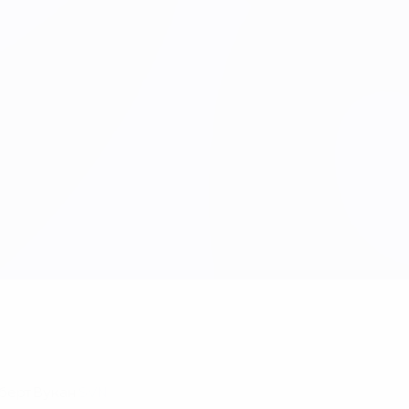
берт Вукан
SVN