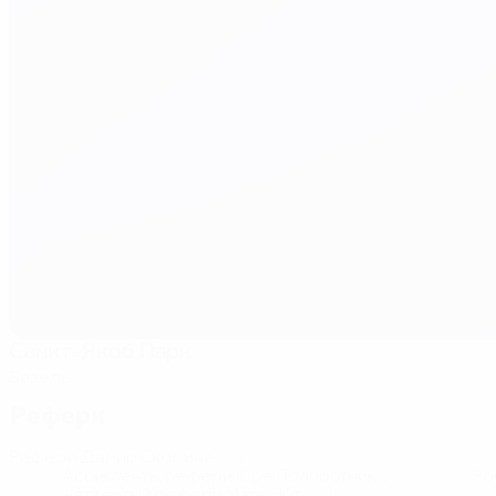
Санкт-Якоб Парк
Базель
Рефери
Рефери
Дамир Скомина
SVN
Ассистенты рефери
Юре Прапротник
SVN
Ро