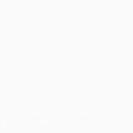
Матчи
Команды
UEFA.tv
Новости
Жеребьевки
История
Игры
О турнире
Стат.
Магазин (клубы)
ДРУГИЕ
САЙТЫ
UEFA.com
Фонд УЕФА
СМЕНИТЬ ЯЗЫК
Русский
English
Français
Deutsch
Русский
Español
Italiano
Português
ПОДПИСЫВАЙСЯ
Скачать официальное приложение