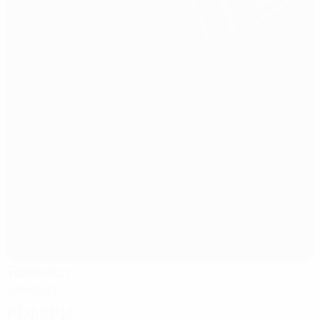
Тайнкасл
Эдинбург
Рефери