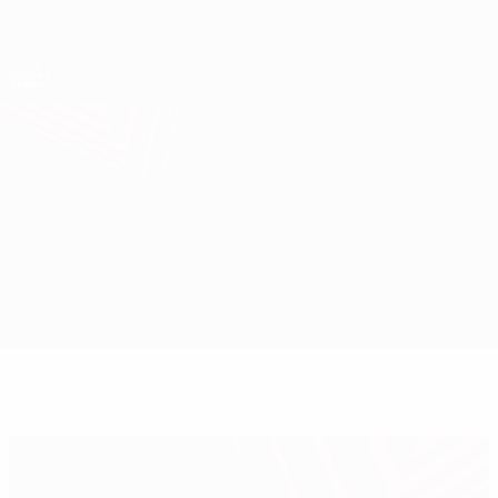
Skip
to
main
Лига Европы. Официальное
Скачать
content
Результаты live и статистика
Лига Европы УЕФА
Андерлехт vs Локомотив М
Обзор
О матче