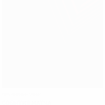
Пять пробоин "Локо"
События матча