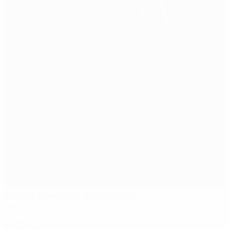
Диего Армандо Марадона
Неаполь
Рефери