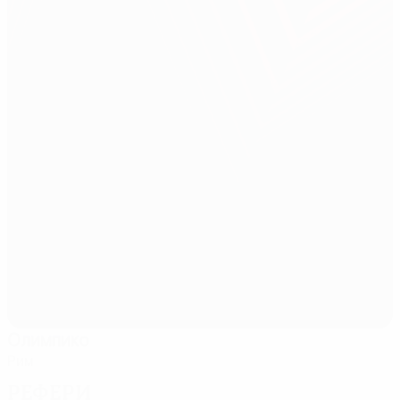
Олимпико
Рим
Рефери