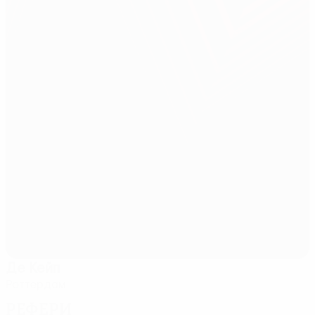
Де Кейп
Роттердам
Рефери