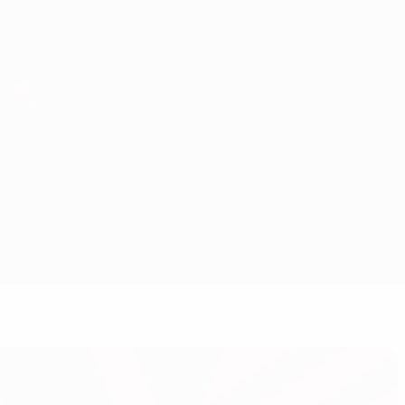
Скачать