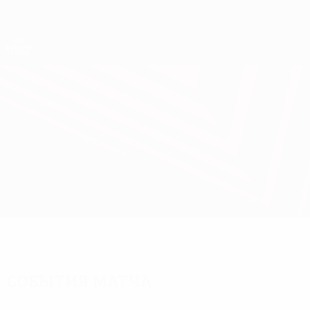
Skip
to
main
Лига Европы. Официальное
content
Результаты live и статистика
Лига Европы УЕФА
Зенит vs Динамо-Минск
Обзор
Онлайн
О матче
События матча