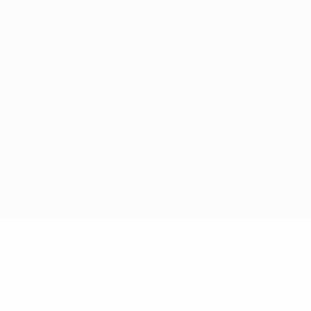
Скачать