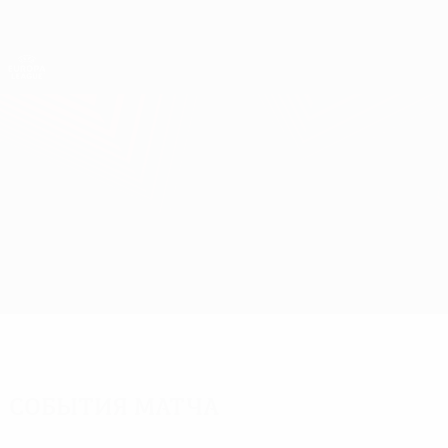
Skip
to
main
Лига Европы. Официальное
Скачать
content
Результаты live и статистика
Лига Европы УЕФА
Црвена Звезда vs Слован Либерец
Обзор
Онлайн
О матче
События матча