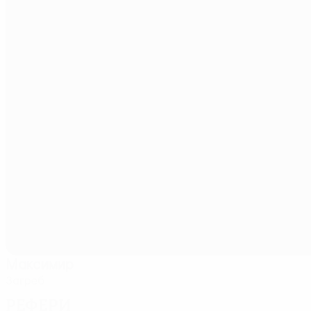
Максимир
Загреб
Рефери