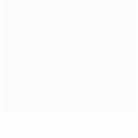
Райнпарк
Вадуц
Рефери