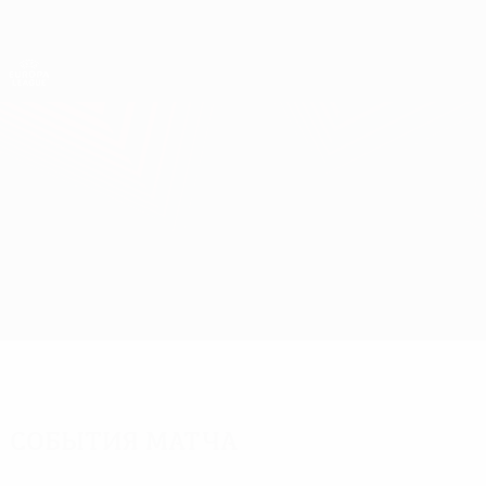
Skip
to
main
Лига Европы. Официальное
Скачать
content
Результаты live и статистика
Лига Европы УЕФА
Фенербахче vs Олимпиакос
Обзор
Онлайн
О матче
События матча