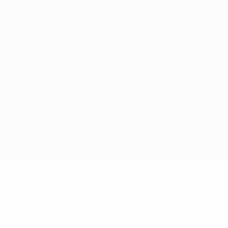
Скачать