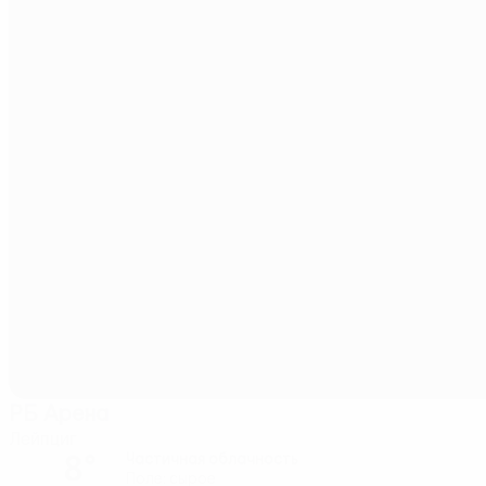
РБ Арена
Лейпциг
8°
Частичная облачность
Поле: сырое