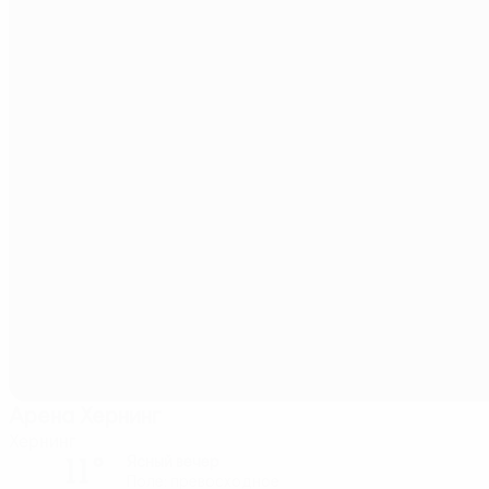
Арена Хернинг
Хернинг
11°
Ясный вечер
Поле: превосходное