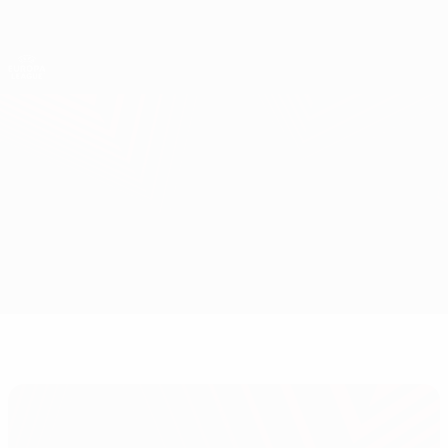
Skip
to
main
Лига Европы. Официальное
Скачать
content
Результаты live и статистика
Лига Европы УЕФА
Бетис vs ХИК
Обзор
Онлайн
О матче