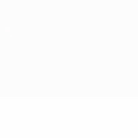
Скачать