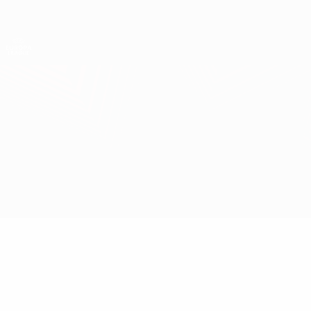
Skip
to
main
Лига Европы. Официальное
Скачать
content
Результаты live и статистика
Лига Европы УЕФА
Спортинг vs Аталанта
Обзор
Онлайн
О матче