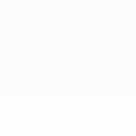
Скачать