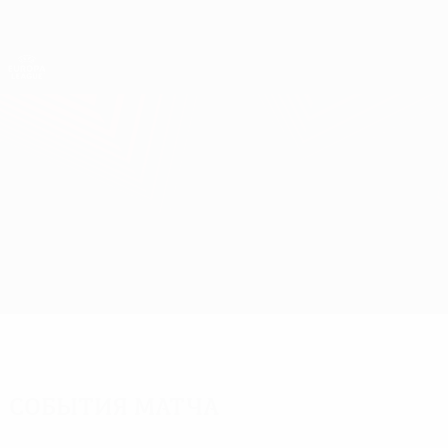
Skip
to
main
Лига Европы. Официальное
Скачать
content
Результаты live и статистика
Лига Европы УЕФА
Алкмаар vs Галатасарай
Обзор
Онлайн
О матче
События матча