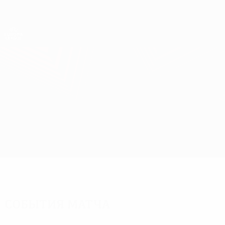
Skip
to
main
Лига Европы. Официальное
Скачать
content
Результаты live и статистика
Лига Европы УЕФА
Лудогорец vs Митьюлланд
Обзор
Онлайн
О матче
События матча