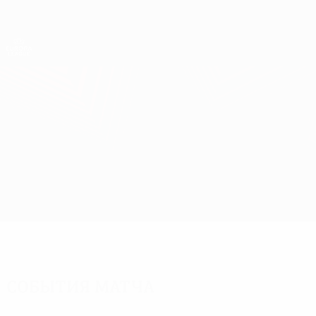
Skip
to
main
Лига Европы. Официальное
Скачать
content
Результаты live и статистика
Лига Европы УЕФА
Алкмаар vs Галатасарай
Обзор
Онлайн
О матче
События матча