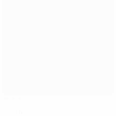
Айброкс
Глазго
16°
Частично облачный вечер
Поле: превосходное