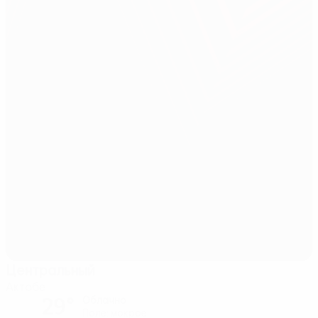
Центральный
Актобе
29°
Облачно
Поле: мокрое