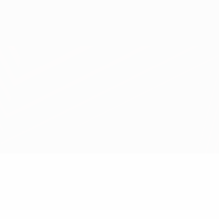
Скачать