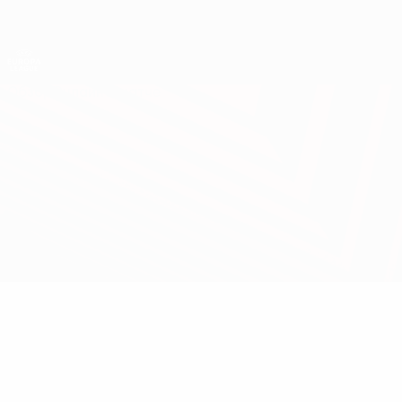
Skip
to
main
Лига Европы. Официальное
content
Результаты live и статистика
Лига Европы УЕФА
Обзор
Онлайн
О матче
Бранн vs Хэкен