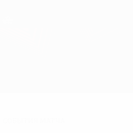
Skip
to
main
Лига Европы. Официальное
Скачать
content
Результаты live и статистика
Лига Европы УЕФА
ПАОК vs Риека
Обзор
Онлайн
О матче
События матча