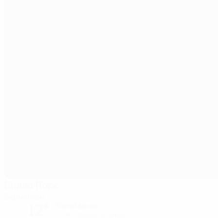
Вилла Парк
Бирмингем
12°
Ясный вечер
Поле: превосходное