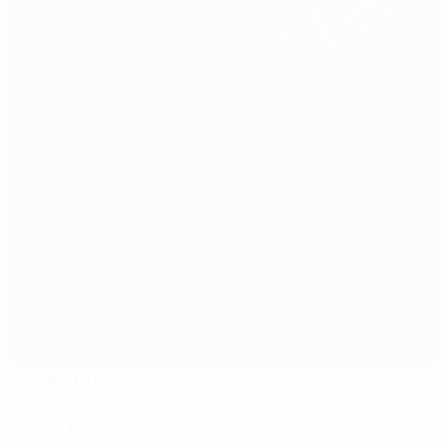
Арена Штутгарт
Штутгарт
7°
Частично облачный вечер
Поле: превосходное