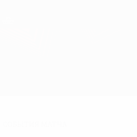
Skip
to
main
Лига Европы. Официальное
Скачать
content
Результаты live и статистика
Лига Европы УЕФА
Мальме vs Панатинаикос
Обзор
Онлайн
О матче
События матча