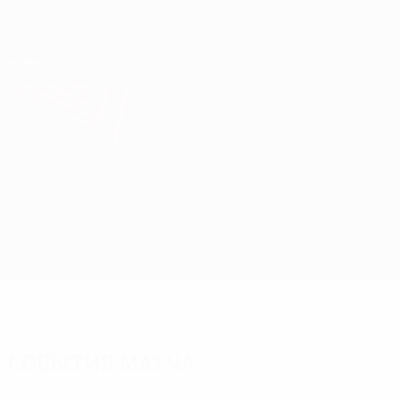
Skip
to
main
Лига Европы. Официальное
Скачать
content
Результаты live и статистика
Лига Европы УЕФА
Мальме vs Црвена Звезда
Обзор
Онлайн
О матче
События матча