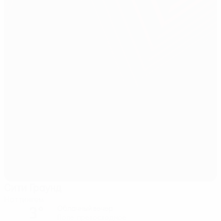
Сити Граунд
Ноттингем
3°
Облачный вечер
Поле: превосходное